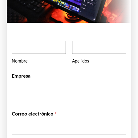
N
o
m
b
Nombre
Apellidos
r
e
Empresa
*
Correo electrónico
*