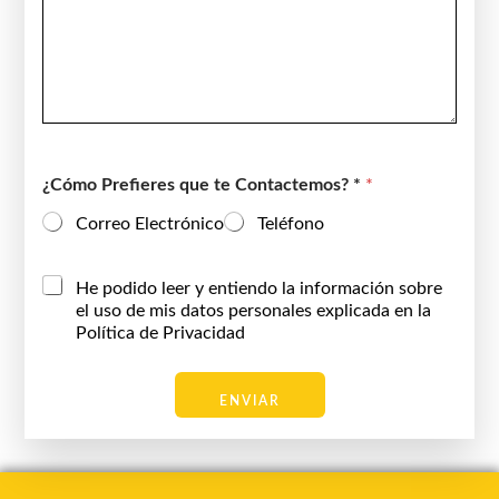
¿Cómo Prefieres que te Contactemos? *
*
Correo Electrónico
Teléfono
C
He podido leer y entiendo la información sobre
a
el uso de mis datos personales explicada en la
s
Política de Privacidad
i
l
l
ENVIAR
a
s
d
e
v