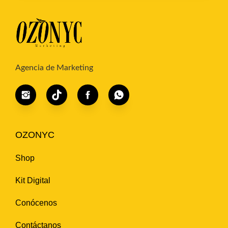
e
r
i
f
i
c
a
Agencia de Marketing
c
i
ó
n
*
OZONYC
Shop
Kit Digital
Conócenos
Contáctanos